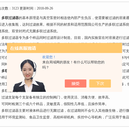
次数：3123 更新时间：2018-09-26
多联过滤器
的基本原理是与真空泵密封相连使内部产生负压，使需要被过滤的溶液
后进入收集瓶，达到过滤效果。根据不同的材质和适用范围我公司生产的多联过滤系
滤系统、双管封闭式无菌多联过滤系统。
联过滤器专为多个样品同时过滤而设计制造。目前，国内实验室在对溶液进行过滤
方法每次只能过滤一个样品，过滤速度慢，效率低，人工劳动强度大。对于需要同时
更为方便。由于它的每一个过滤架均有独立的控制阀门，因此仅需用一个真空泵便可
欢迎您！
架可在180℃的高温下进行过滤操作；铝合金夹子设计合理紧密，可以方便地将滤杯与
来自局域网的朋友！有什么可以帮助您的
。同时316L卫生级不锈钢材质耐酸碱，耐腐蚀，易于高温消毒，使分析结果更加稳定
吗？
多联过滤器
是实验室中的溶液过滤装置，与玻璃材质砂芯过滤装置相对比，多联过
个样品，提高了实验室工作效率。其次它的每一个过滤架均有独立的控制阀门，因此
使用卫生级不锈钢，耐酸碱，耐腐蚀，耐高温，可耐受180℃的高温，易于高温消毒，
联过滤器特点：
滤支架每个支架备有独立的控制阀门，使用灵活、消毒方便、效率高。
同时检测三个或六个样品，灵敏度高，假阳性几率低，且操作简单。
联过滤器主要对液体样品进行无菌过滤，在过滤期间不会引入其他微生物，进行微
适用于环境监测站、食品卫生监督、高校科研机构、疾控中心等机构，广泛应用于食