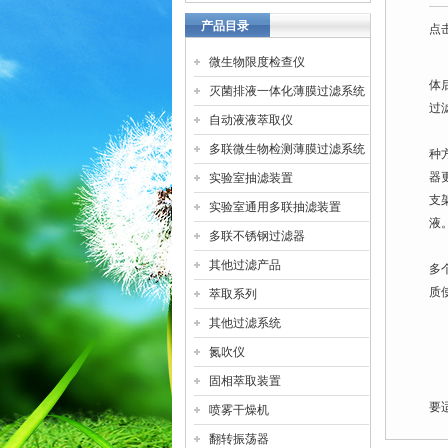
产品目录
点击
微生物限度检查仪
体
灭菌排液一体化薄膜过滤系统
过
自动液液萃取仪
多
多联微生物检测薄膜过滤系统
种
器
实验室抽滤装置
支
实验室通用多联抽滤装置
液
多联不锈钢过滤器
其他过滤产品
多
质
萃取系列
多
其他过滤系统
过
氮吹仪
可
固相萃取装置
多
要
喷雾干燥机
翻转振荡器